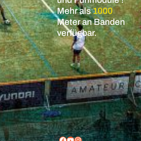
Mehr als
1000
Meter an Banden
verfügbar.
Facebook
YouTube
Instagram