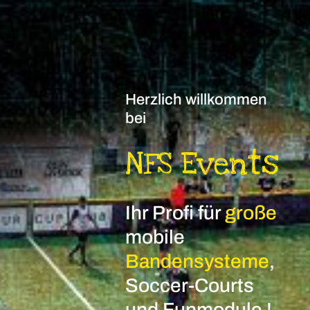
Herzlich willkommen
bei
NFS Events
Ihr Profi für
große
mobile
Bandensysteme
,
Soccer-Courts
und Funmodule !